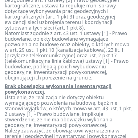
że zgodnie z art. 1 ustawy [2] Prawo geodezyjne i
kartograficzne, ustawa ta reguluje m.in. sprawy
dotyczące wykonywania prac geodezyjnych i
kartograficznych (art. 1 pkt 3) oraz geodezyjnej
ewidencji sieci uzbrojenia terenu i koordynacji
sytuowania tych sieci (art. 1 pkt 8).
Natomiast zgodnie z art. 43 ust. 1 ustawy [1] - Prawo
budowlane, obiekty budowlane wymagające
pozwolenia na budowę oraz obiekty, o których mowa
w art. 29 ust. 1 pkt 10 (kanalizacja kablowa), 23 lit. f
(przyłącze telekomunikacyjne) oraz ust. 2 pkt 17
(telekomunikacyjna linia kablowa) ustawy [1] - Prawo
budowlane, podlegają po ich wybudowaniu
geodezyjnej inwentaryzacji powykonawczej,
obejmującej ich położenie na gruncie.
Brak obowiązku wykonania inwentaryzacji
powykonawczej.
Ustalenie, że realizacja nie dotyczy obiektu
wymagającego pozwolenia na budowę, bądź nie
stanowi wyjątków, o których mowa w art. 43 ust. 1 pkt.
2 ustawy [1] - Prawo budowlane, implikuje
stwierdzenie, że nie ma obowiązku wykonania
geodezyjnej inwentaryzacji powykonawczej.
Należy zauważyć, że obowiązkowi wyznaczenia w
terenie i geodezyjnej inwentaryzacji powykonawczej