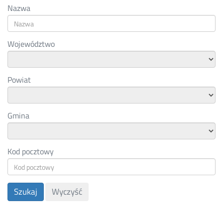
Nazwa
Informacyjny
ds.
Województwo
Telekomunikacji
Powiat
Gmina
Kod pocztowy
Szukaj
Wyczyść