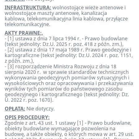
INFRASTRUKTURA:
wolnostojące wieże antenowe i
wolnostojące maszty antenowe, kanalizacja
kablowa, telekomunikacyjna linia kablowa, przyłącze
telekomunikacyjne.
AKTY PRAWNE:,
- [1] ustawa z dnia 7 lipca 1994 r. - Prawo budowlane
(tekst jednolity: Dz.U. 2025 r. poz. 418 z późn. zm.),
- [2] ustawa z dnia 17 maja 1989 r. Prawo geodezyjne i
kartograficzne (tekst jednolity: Dz.U. 2024 r. poz. 1151,
z późn. zm.),
- [3] rozporządzenie Ministra Rozwoju z dnia 18
sierpnia 2020 r. w sprawie standardów technicznych
wykonywania geodezyjnych pomiarów sytuacyjnych i
wysokościowych oraz opracowywania i przekazywania
wyników tych pomiarów do państwowego zasobu
geodezyjnego i kartograficznego (tekst jednolity: Dz.
U. 2022 r. poz. 1670).
OPŁATA:
Nie dotyczy.
OPIS PROCEDURY:
Zgodnie z art. 43 ust. 1 ustawy [1] - Prawo budowlane,
obiekty budowlane wymagające pozwolenia na
budowę, a także obiekty, o których mowa w art. 29 ust.