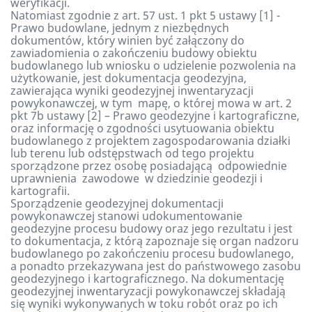
weryfikacji.
Natomiast zgodnie z art. 57 ust. 1 pkt 5 ustawy [1] -
Prawo budowlane, jednym z niezbędnych
dokumentów, który winien być załączony do
zawiadomienia o zakończeniu budowy obiektu
budowlanego lub wniosku o udzielenie pozwolenia na
użytkowanie, jest dokumentacja geodezyjna,
zawierająca wyniki geodezyjnej inwentaryzacji
powykonawczej, w tym mapę, o której mowa w art. 2
pkt 7b ustawy [2] – Prawo geodezyjne i kartograficzne,
oraz informację o zgodności usytuowania obiektu
budowlanego z projektem zagospodarowania działki
lub terenu lub odstępstwach od tego projektu
sporządzone przez osobę posiadającą odpowiednie
uprawnienia zawodowe w dziedzinie geodezji i
kartografii.
Sporządzenie geodezyjnej dokumentacji
powykonawczej stanowi udokumentowanie
geodezyjne procesu budowy oraz jego rezultatu i jest
to dokumentacja, z którą zapoznaje się organ nadzoru
budowlanego po zakończeniu procesu budowlanego,
a ponadto przekazywana jest do państwowego zasobu
geodezyjnego i kartograficznego. Na dokumentację
geodezyjnej inwentaryzacji powykonawczej składają
się wyniki wykonywanych w toku robót oraz po ich