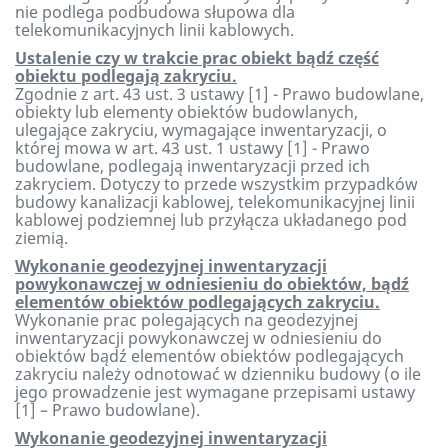
nie podlega podbudowa słupowa dla
telekomunikacyjnych linii kablowych.
Ustalenie czy w trakcie prac obiekt bądź część
obiektu podlegają zakryciu.
Zgodnie z art. 43 ust. 3 ustawy [1] - Prawo budowlane,
obiekty lub elementy obiektów budowlanych,
ulegające zakryciu, wymagające inwentaryzacji, o
której mowa w art. 43 ust. 1 ustawy [1] - Prawo
budowlane, podlegają inwentaryzacji przed ich
zakryciem.
Dotyczy to przede wszystkim
przypadków
budowy kanalizacji kablowej, telekomunikacyjnej linii
kablowej podziemnej lub
przyłącza
układanego pod
ziemią.
Wykonanie geodezyjnej inwentaryzacji
powykonawczej w odniesieniu do obiektów, bądź
elementów obiektów podlegających zakryciu.
Wykonanie prac polegających na geodezyjnej
inwentaryzacji powykonawczej w odniesieniu do
obiektów bądź elementów obiektów podlegających
zakryciu należy odnotować w dzienniku budowy
(o ile
jego prowadzenie jest wymagane przepisami ustawy
[1]
–
P
rawo budowlane)
.
Wykonanie geodezyjnej inwentaryzacji