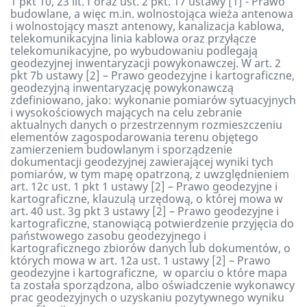
1 pkt 10, 23 lit. f oraz ust. 2 pkt. 17 ustawy [1] - Prawo
budowlane, a więc m.in. wolnostojąca wieża antenowa
i wolnostojący maszt antenowy, kanalizacja kablowa,
telekomunikacyjna linia kablowa oraz przyłącze
telekomunikacyjne, po wybudowaniu podlegają
geodezyjnej inwentaryzacji powykonawczej. W art. 2
pkt 7b ustawy [2] – Prawo geodezyjne i kartograficzne,
geodezyjną inwentaryzację powykonawczą
zdefiniowano, jako: wykonanie pomiarów sytuacyjnych
i wysokościowych mających na celu zebranie
aktualnych danych o przestrzennym rozmieszczeniu
elementów zagospodarowania terenu objętego
zamierzeniem budowlanym i sporządzenie
dokumentacji geodezyjnej zawierającej wyniki tych
pomiarów, w tym mapę opatrzoną, z uwzględnieniem
art. 12c ust. 1 pkt 1 ustawy [2] – Prawo geodezyjne i
kartograficzne, klauzulą urzędową, o której mowa w
art. 40 ust. 3g pkt 3 ustawy [2] – Prawo geodezyjne i
kartograficzne, stanowiącą potwierdzenie przyjęcia do
państwowego zasobu geodezyjnego i
kartograficznego zbiorów danych lub dokumentów, o
których mowa w art. 12a ust. 1 ustawy [2] – Prawo
geodezyjne i kartograficzne, w oparciu o które mapa
ta została sporządzona, albo oświadczenie wykonawcy
prac geodezyjnych o uzyskaniu pozytywnego wyniku