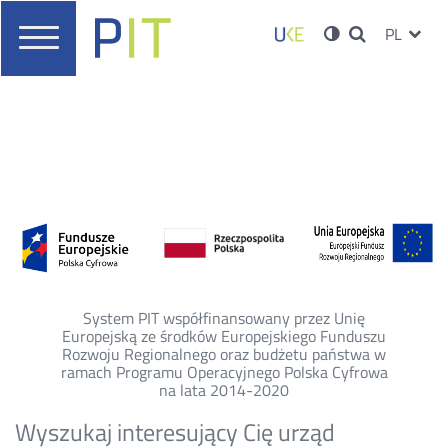
Procedura
UKE
Ustawieni
Konto
Wersja
ZMIEŃ
PL
zlecenia
Menu
o
JĘZYK
Wyszukiwarka
PRZ
główne
wysokim
Serwisy
użytkowni
wykonania
kontraście
JĘZ
geodezyjnej
inwentaryzacji
powykonawczej,
dla
realizowanej
infrastruktury
System PIT współfinansowany przez Unię
Europejską ze środków Europejskiego Funduszu
telekomunikacyjnej.
Rozwoju Regionalnego oraz budżetu państwa w
ramach Programu Operacyjnego Polska Cyfrowa
na lata 2014-2020
-
Wyszukaj interesujący Cię urząd
Punkt