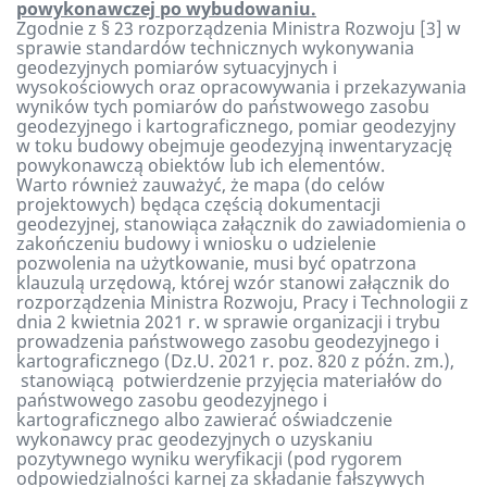
powykonawczej po wybudowaniu.
Zgodnie z § 23 rozporządzenia Ministra Rozwoju [3] w
sprawie standardów technicznych wykonywania
geodezyjnych pomiarów sytuacyjnych i
wysokościowych oraz opracowywania i przekazywania
wyników tych pomiarów do państwowego zasobu
geodezyjnego i kartograficznego, pomiar geodezyjny
w toku budowy obejmuje geodezyjną inwentaryzację
powykonawczą obiektów lub ich elementów.
Warto również zauważyć, że mapa (do celów
projektowych) będąca częścią dokumentacji
geodezyjnej, stanowiąca załącznik do zawiadomienia o
zakończeniu budowy i wniosku o udzielenie
pozwolenia na użytkowanie, musi być opatrzona
klauzulą urzędową, której wzór stanowi załącznik do
rozporządzenia Ministra Rozwoju, Pracy i Technologii z
dnia 2 kwietnia 2021 r. w sprawie organizacji i trybu
prowadzenia państwowego zasobu geodezyjnego i
kartograficznego (Dz.U. 2021 r. poz. 820 z późn. zm.),
stanowiącą potwierdzenie przyjęcia materiałów do
państwowego zasobu geodezyjnego i
kartograficznego albo zawierać oświadczenie
wykonawcy prac geodezyjnych o uzyskaniu
pozytywnego wyniku weryfikacji (pod rygorem
odpowiedzialności karnej za składanie fałszywych