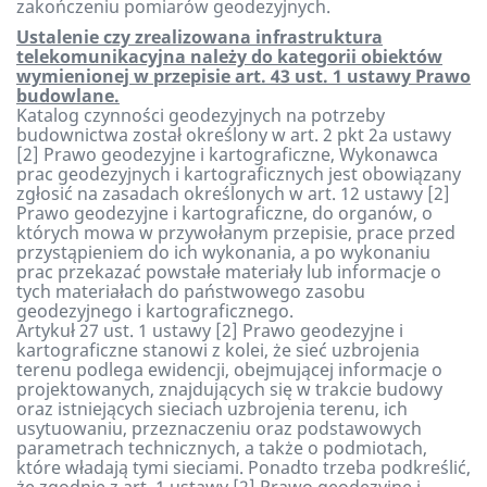
zakończeniu pomiarów geodezyjnych.
Ustalenie czy zrealizowana infrastruktura
telekomunikacyjna należy do kategorii obiektów
wymienionej w przepisie art. 43 ust. 1 ustawy Prawo
budowlane.
Katalog czynności geodezyjnych na potrzeby
budownictwa został określony w art. 2 pkt 2a ustawy
[2] Prawo geodezyjne i kartograficzne, Wykonawca
prac geodezyjnych i kartograficznych jest obowiązany
zgłosić na zasadach określonych w art. 12 ustawy [2]
Prawo geodezyjne i kartograficzne, do organów, o
których mowa w przywołanym przepisie, prace przed
przystąpieniem do ich wykonania, a po wykonaniu
prac przekazać powstałe materiały lub informacje o
tych materiałach do państwowego zasobu
geodezyjnego i kartograficznego.
Artykuł 27 ust. 1 ustawy [2] Prawo geodezyjne i
kartograficzne stanowi z kolei, że sieć uzbrojenia
terenu podlega ewidencji, obejmującej informacje o
projektowanych, znajdujących się w trakcie budowy
oraz istniejących sieciach uzbrojenia terenu, ich
usytuowaniu, przeznaczeniu oraz podstawowych
parametrach technicznych, a także o podmiotach,
które władają tymi sieciami. Ponadto trzeba podkreślić,